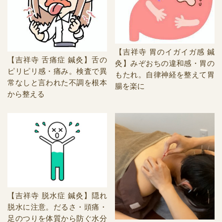
【吉祥寺 胃のイガイガ感 鍼
【吉祥寺 舌痛症 鍼灸】舌の
灸】みぞおちの違和感・胃の
ピリピリ感・痛み。検査で異
もたれ。自律神経を整えて胃
常なしと言われた不調を根本
腸を楽に
から整える
【吉祥寺 脱水症 鍼灸】隠れ
脱水に注意。だるさ・頭痛・
足のつりを体質から防ぐ水分