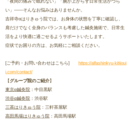
「夜間の痛みで眠れない」「腕が上がらず日常生活がつら
い」――そんなお悩みはありませんか。
吉祥寺αはりきゅう院では、お身体の状態を丁寧に確認し、
肩だけでなく全身のバランスも考慮した鍼灸施術で、日常生
活をより快適に過ごせるようサポートいたします。
症状でお困りの方は、お気軽にご相談ください。
[ご予約・お問い合わせはこちら]
https://alfashinkyu-kitijouj
i.com/contact/
【
グループ院のご紹介
】
東京α鍼灸院
：中目黒駅
渋谷α鍼灸院
：渋谷駅
三茶はりきゅう院
：三軒茶屋駅
高田馬場はりきゅう院
：高田馬場駅