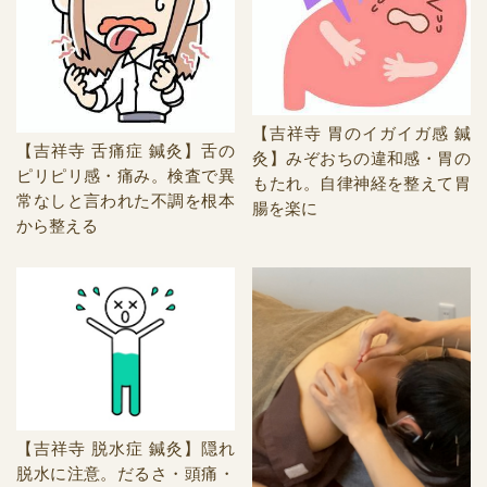
【吉祥寺 胃のイガイガ感 鍼
【吉祥寺 舌痛症 鍼灸】舌の
灸】みぞおちの違和感・胃の
ピリピリ感・痛み。検査で異
もたれ。自律神経を整えて胃
常なしと言われた不調を根本
腸を楽に
から整える
【吉祥寺 脱水症 鍼灸】隠れ
脱水に注意。だるさ・頭痛・