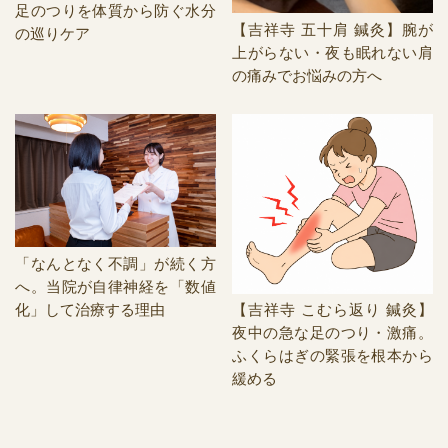
足のつりを体質から防ぐ水分
【吉祥寺 五十肩 鍼灸】腕が
の巡りケア
上がらない・夜も眠れない肩
の痛みでお悩みの方へ
「なんとなく不調」が続く方
へ。当院が自律神経を「数値
化」して治療する理由
【吉祥寺 こむら返り 鍼灸】
夜中の急な足のつり・激痛。
ふくらはぎの緊張を根本から
緩める