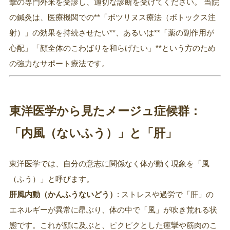
攣の専門外来を受診し、適切な診断を受けてください。 当院
の鍼灸は、医療機関での**「ボツリヌス療法（ボトックス注
射）」の効果を持続させたい**、あるいは**「薬の副作用が
心配」「顔全体のこわばりを和らげたい」**という方のため
の強力なサポート療法です。
東洋医学から見たメージュ症候群：
「内風（ないふう）」と「肝」
東洋医学では、自分の意志に関係なく体が動く現象を「風
（ふう）」と呼びます。
肝風内動（かんふうないどう）
: ストレスや過労で「肝」の
エネルギーが異常に昂ぶり、体の中で「風」が吹き荒れる状
態です。これが顔に及ぶと、ピクピクとした痙攣や筋肉のこ