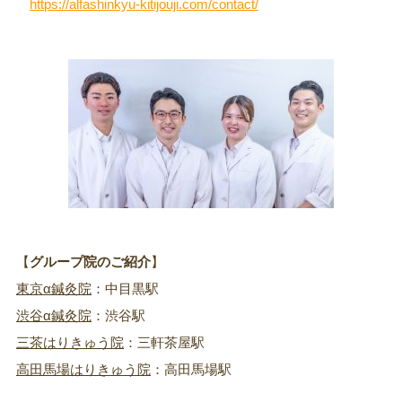
https://alfashinkyu-kitijouji.com/contact/
【
グループ院のご紹介
】
東京α鍼灸院
：中目黒駅
渋谷α鍼灸院
：渋谷駅
三茶はりきゅう院
：三軒茶屋駅
高田馬場はりきゅう院
：高田馬場駅