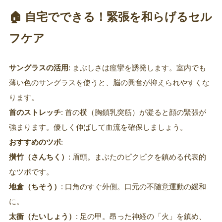
🏠 自宅でできる！緊張を和らげるセル
フケア
サングラスの活用
: まぶしさは痙攣を誘発します。室内でも
薄い色のサングラスを使うと、脳の興奮が抑えられやすくな
ります。
首のストレッチ
: 首の横（胸鎖乳突筋）が凝ると顔の緊張が
強まります。優しく伸ばして血流を確保しましょう。
おすすめのツボ
:
攅竹（さんちく）
: 眉頭。まぶたのピクピクを鎮める代表的
なツボです。
地倉（ちそう）
: 口角のすぐ外側。口元の不随意運動の緩和
に。
太衝（たいしょう）
: 足の甲。昂った神経の「火」を鎮め、