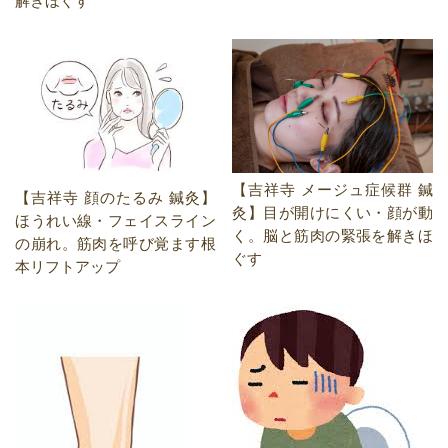
解きほぐす
【吉祥寺 メージュ症候群 鍼
【吉祥寺 顔のたるみ 鍼灸】
灸】目が開けにくい・顔が動
ほうれい線・フェイスライン
く。脳と筋肉の緊張を解きほ
の崩れ。筋肉を呼び覚ます根
ぐす
本リフトアップ