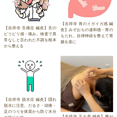
【吉祥寺 胃のイガイガ感 鍼
【吉祥寺 舌痛症 鍼灸】舌の
灸】みぞおちの違和感・胃の
ピリピリ感・痛み。検査で異
もたれ。自律神経を整えて胃
常なしと言われた不調を根本
腸を楽に
から整える
【吉祥寺 脱水症 鍼灸】隠れ
脱水に注意。だるさ・頭痛・
足のつりを体質から防ぐ水分
【吉祥寺 五十肩 鍼灸】腕が