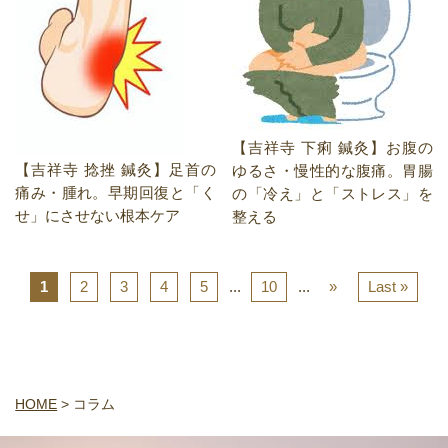
【吉祥寺 下痢 鍼灸】お腹の
【吉祥寺 捻挫 鍼灸】足首の
ゆるさ・慢性的な腹痛。胃腸
痛み・腫れ。早期回復と「く
の「冷え」と「ストレス」を
せ」にさせない根本ケア
整える
1
2
3
4
5
...
10
...
»
Last »
HOME
>
コラム