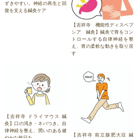
ずきやすい。神経の再生と回
復を支える鍼灸ケア
【吉祥寺 機能性ディスペプ
シア 鍼灸】鍼灸で胃をコン
トロールする自律神経を整
え、胃の柔軟な動きを取り戻
す
【吉祥寺 ドライマウス 鍼
灸】口の渇き・ネバつき。自
律神経を整え、潤いのある健
【吉祥寺 前立腺肥大症 鍼
やかな毎日を