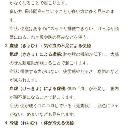
かなくなることで起こります。
多い方: 長時間座っていることが多い方に多く見られま
す。
症状: 便意はあるのにスッキリ排便できない、げっぷが頻
繁に出る、わき腹や胸の痛みなどを伴う。
虚秘（きょひ）：気や血の不足による便秘
気虚（ききょ）による虚秘
: 肺や脾の機能が低下し、大腸
のぜん動運動が弱まることで起こります。
症状: 排便する力が出ない、疲労感やだるさ、息切れなど
が見られます。
血虚（けっきょ）による虚秘
: 体の「血」が不足し、腸内
が潤不足になることで起こります。
症状: 便が硬くコロコロしている（兎糞状）、顔色にツヤ
がない、めまいなども見られます。
冷秘（れいひ）：体が冷える便秘