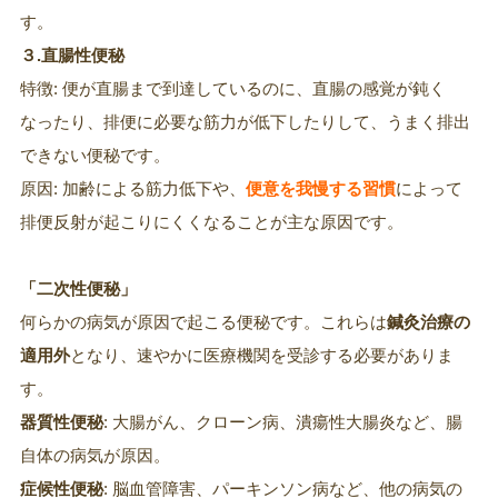
す。
３.直腸性便秘
特徴: 便が直腸まで到達しているのに、直腸の感覚が鈍く
なったり、排便に必要な筋力が低下したりして、うまく排出
できない便秘です。
原因: 加齢による筋力低下や、
便意を我慢する習慣
によって
排便反射が起こりにくくなることが主な原因です。
「二次性便秘」
何らかの病気が原因で起こる便秘です。これらは
鍼灸治療の
適用外
となり、速やかに医療機関を受診する必要がありま
す。
器質性便秘
: 大腸がん、クローン病、潰瘍性大腸炎など、腸
自体の病気が原因。
症候性便秘
: 脳血管障害、パーキンソン病など、他の病気の