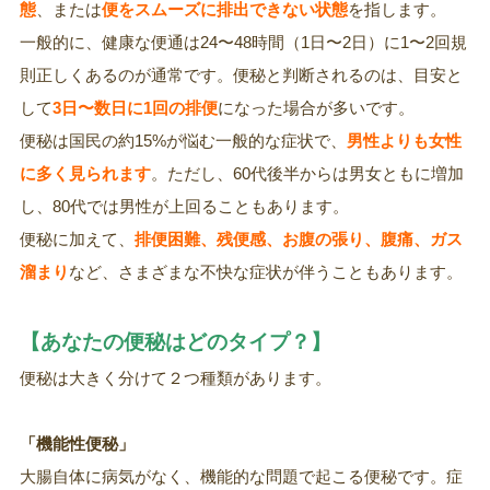
態
、または
便をスムーズに排出できない状態
を指します。
一般的に、健康な便通は24〜48時間（1日〜2日）に1〜2回規
則正しくあるのが通常です。便秘と判断されるのは、目安と
して
3日〜数日に1回の排便
になった場合が多いです。
便秘は国民の約15%が悩む一般的な症状で、
男性よりも女性
に多く見られます
。ただし、60代後半からは男女ともに増加
し、80代では男性が上回ることもあります。
便秘に加えて、
排便困難、残便感、お腹の張り、腹痛、ガス
溜まり
など、さまざまな不快な症状が伴うこともあります。
【あなたの便秘はどのタイプ？】
便秘は大きく分けて２つ種類があります。
「機能性便秘」
大腸自体に病気がなく、機能的な問題で起こる便秘です。症