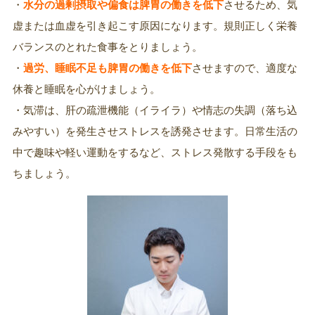
・
水分の過剰摂取や偏食は脾胃の働きを低下
させるため、気
虚または血虚を引き起こす原因になります。規則正しく栄養
バランスのとれた食事をとりましょう。
・
過労、睡眠不足も脾胃の働きを低下
させますので、適度な
休養と睡眠を心がけましょう。
・気滞は、肝の疏泄機能（イライラ）や情志の失調（落ち込
みやすい）を発生させストレスを誘発させます。
日常生活の
中で趣味や軽い運動をするなど、ストレス発散する手段をも
ちましょう。