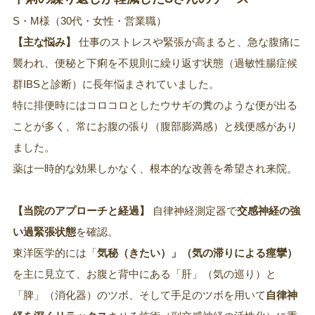
S・M様（30代・女性・営業職）
【主な悩み】
仕事のストレスや緊張が高まると、急な腹痛に
襲われ、便秘と下痢を不規則に繰り返す状態（過敏性腸症候
群IBSと診断）に長年悩まされていました。
特に排便時にはコロコロとしたウサギの糞のような便が出る
ことが多く、常にお腹の張り（腹部膨満感）と残便感があり
ました。
薬は一時的な効果しかなく、根本的な改善を希望され来院。
【当院のアプローチと経過】
自律神経測定器で
交感神経の強
い過緊張状態
を確認。
東洋医学的には「
気秘（きたい）」（気の滞りによる痙攣）
を主に見立て、お腹と背中にある「肝」（気の巡り）と
「脾」（消化器）のツボ、そして手足のツボを用いて
自律神