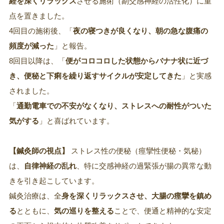
経を深くリラックス
させる施術（副交感神経の活性化）に重
点を置きました。
4回目の施術後、「
夜の寝つきが良くなり、朝の急な腹痛の
頻度が減った
」と報告。
8回目以降は、「
便がコロコロした状態からバナナ状に近づ
き、便秘と下痢を繰り返すサイクルが安定してきた
」と実感
されました。
「
通勤電車での不安がなくなり、ストレスへの耐性がついた
気がする
」と喜ばれています。
【鍼灸師の視点】
ストレス性の便秘（痙攣性便秘・気秘）
は、
自律神経の乱れ
、特に交感神経の過緊張が腸の異常な動
きを引き起こしています。
鍼灸治療は、全
身を深くリラックスさせ、大腸の痙攣を鎮め
る
とともに、
気の巡りを整える
ことで、便通と精神的な安定