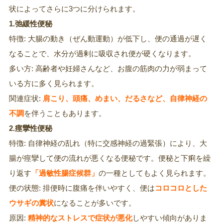
状によってさらに3つに分けられます。
1.弛緩性便秘
特徴: 大腸の動き（ぜん動運動）が低下し、便の通過が遅く
なることで、水分が過剰に吸収され便が硬くなります。
多い方: 高齢者や妊婦さんなど、お腹の筋肉の力が弱まって
いる方に多く見られます。
関連症状:
肩こり、頭痛、めまい、だるさなど、自律神経の
不調
を伴うこともあります。
2.痙攣性便秘
特徴: 自律神経の乱れ（特に交感神経の過緊張）により、大
腸が痙攣して便の流れが悪くなる便秘です。便秘と下痢を繰
り返す
「過敏性腸症候群」
の一種としてもよく見られます。
便の状態: 排便時に腹痛を伴いやすく、便は
コロコロとした
ウサギの糞状
になることが多いです。
原因:
精神的なストレスで症状が悪化
しやすい傾向がありま