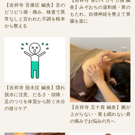
【吉祥寺 胃のイガイガ感 鍼
【吉祥寺 舌痛症 鍼灸】舌の
灸】みぞおちの違和感・胃の
ピリピリ感・痛み。検査で異
もたれ。自律神経を整えて胃
常なしと言われた不調を根本
腸を楽に
から整える
【吉祥寺 脱水症 鍼灸】隠れ
脱水に注意。だるさ・頭痛・
足のつりを体質から防ぐ水分
【吉祥寺 五十肩 鍼灸】腕が
の巡りケア
上がらない・夜も眠れない肩
の痛みでお悩みの方へ