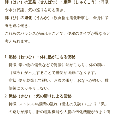
肺（はい）の宣発（せんぱつ）・粛降（しゅくこう）
: 呼吸
や水分代謝、気の巡りを司る働き。
脾（ひ）の運化（うんか）
: 飲食物を消化吸収し、全身に栄
養を運ぶ働き。
これらのバランスが崩れることで、便秘のタイプが異なると
考えられます。
熱秘（ねつひ）：体に熱がこもる便秘
特徴: 辛い物の偏食などで胃腸に熱がこもり、体の潤い
（津液）が不足することで排便が困難になります。
症状: 便が乾燥して硬い、お腹の張り、おならが多い、排
便後にスッキリしない。
気秘（きひ）：気の滞りによる便秘
特徴: ストレスや感情の乱れ（情志の失調）により「気」
の巡りが滞り、肝の疏泄機能や大腸の伝化機能がうまく働