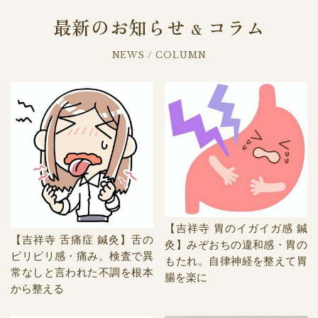
最新のお知らせ
コラム
&
NEWS / COLUMN
【吉祥寺 胃のイガイガ感 鍼
【吉祥寺 舌痛症 鍼灸】舌の
灸】みぞおちの違和感・胃の
ピリピリ感・痛み。検査で異
もたれ。自律神経を整えて胃
常なしと言われた不調を根本
腸を楽に
から整える