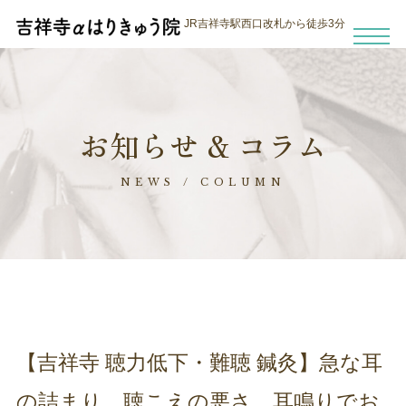
JR吉祥寺駅西口改札から徒歩3分
お知らせ & コラム
NEWS / COLUMN
【吉祥寺 聴力低下・難聴 鍼灸】急な耳
の詰まり、聴こえの悪さ、耳鳴りでお