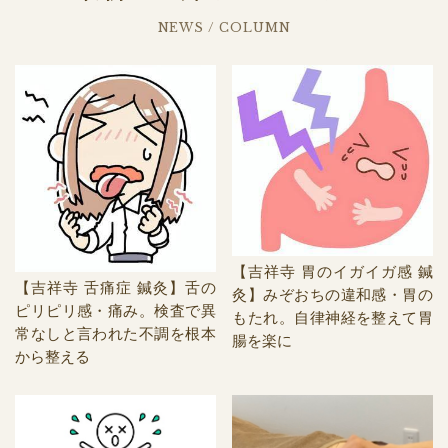
NEWS / COLUMN
【吉祥寺 胃のイガイガ感 鍼
【吉祥寺 舌痛症 鍼灸】舌の
灸】みぞおちの違和感・胃の
ピリピリ感・痛み。検査で異
もたれ。自律神経を整えて胃
常なしと言われた不調を根本
腸を楽に
から整える