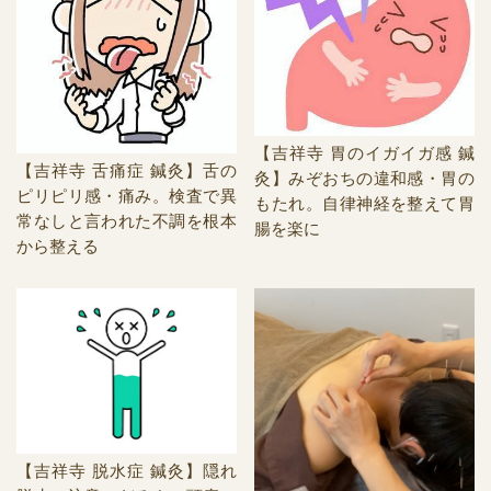
【吉祥寺 胃のイガイガ感 鍼
【吉祥寺 舌痛症 鍼灸】舌の
灸】みぞおちの違和感・胃の
ピリピリ感・痛み。検査で異
もたれ。自律神経を整えて胃
常なしと言われた不調を根本
腸を楽に
から整える
【吉祥寺 脱水症 鍼灸】隠れ