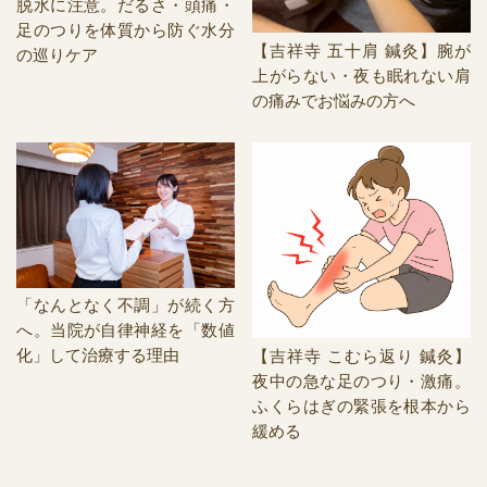
脱水に注意。だるさ・頭痛・
足のつりを体質から防ぐ水分
【吉祥寺 五十肩 鍼灸】腕が
の巡りケア
上がらない・夜も眠れない肩
の痛みでお悩みの方へ
「なんとなく不調」が続く方
へ。当院が自律神経を「数値
化」して治療する理由
【吉祥寺 こむら返り 鍼灸】
夜中の急な足のつり・激痛。
ふくらはぎの緊張を根本から
緩める