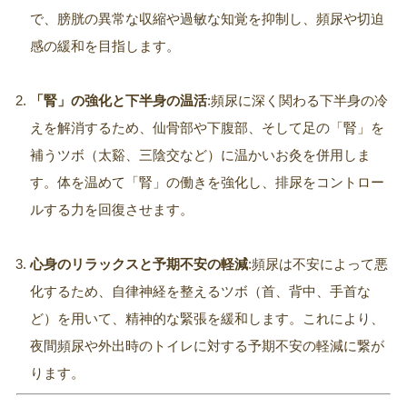
で、膀胱の異常な収縮や過敏な知覚を抑制し、頻尿や切迫
感の緩和を目指します。
「腎」の強化と下半身の温活
:頻尿に深く関わる下半身の冷
えを解消するため、仙骨部や下腹部、そして足の「腎」を
補うツボ（太谿、三陰交など）に温かいお灸を併用しま
す。体を温めて「腎」の働きを強化し、排尿をコントロー
ルする力を回復させます。
心身のリラックスと予期不安の軽減
:頻尿は不安によって悪
化するため、自律神経を整えるツボ（首、背中、手首な
ど）を用いて、精神的な緊張を緩和します。これにより、
夜間頻尿や外出時のトイレに対する予期不安の軽減に繋が
ります。