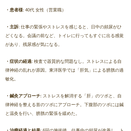
・患者様
: 40代 女性（営業職）
・主訴
: 仕事の緊張やストレスを感じると、日中の頻尿がひ
どくなる。会議の前など、トイレに行ってもすぐに出る感覚
があり、残尿感が気になる。
・症状の経過
: 検査で器質的な問題なし。ストレスによる自
律神経の乱れが原因。東洋医学では「肝気」による膀胱の過
敏化。
・鍼灸アプローチ
: ストレスを解消する「肝」のツボと、自
律神経を整える首のツボにアプローチ。下腹部のツボには鍼
と温灸を行い、膀胱の緊張を緩めた。
・治療経過と結果
: 6回の施術後、仕事中の頻尿が改善し、ト