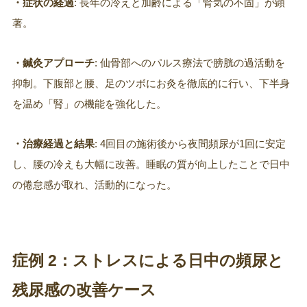
・症状の経過
: 長年の冷えと加齢による「腎気の不固」が顕
著。
・鍼灸アプローチ
: 仙骨部へのパルス療法で膀胱の過活動を
抑制。下腹部と腰、足のツボにお灸を徹底的に行い、下半身
を温め「腎」の機能を強化した。
・治療経過と結果
: 4回目の施術後から夜間頻尿が1回に安定
し、腰の冷えも大幅に改善。睡眠の質が向上したことで日中
の倦怠感が取れ、活動的になった。
症例 2：
ストレスによる日中の頻尿と
残尿感の改善ケース