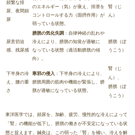
頻繁な排
のエネルギー（気）が衰え、排泄を
腎（じ
尿、夜間頻
コントロールする力（固摂作用）が
ん）
尿
弱っている状態。
膀胱の気化失調
：自律神経の乱れや
尿意切迫
冷えにより、膀胱の知覚が過敏に
膀胱（ぼ
感、残尿感
なっている状態（過活動膀胱の傾
うこう）
向）。
腎（じ
下半身の冷
寒邪の侵入
：下半身の冷えにより、
ん）、
え、腰の重
膀胱周囲の筋肉や機能が緊張し、膀
膀胱（ぼ
さ
胱が過敏になっている状態。
うこう）
東洋医学では、頻尿を、加齢、疲労、慢性的な冷えによって
「腎」の機能が低下し、膀胱の働きが不安定になっている状
態と捉えます。鍼灸は、この弱った「腎」を補い、冷えを解