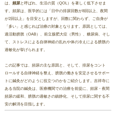
は、
頻尿
と呼ばれ、生活の質（QOL）を著しく低下させま
す。頻尿は、医学的には「日中の排尿回数が8回以上、夜間
が2回以上」を目安としますが、回数に関わらず、ご自身が
「多い」と感じれば治療の対象となります。原因としては、
過活動膀胱（OAB）、前立腺肥大症（男性）、糖尿病、そし
て、ストレスによる自律神経の乱れや体の冷えによる膀胱の
過敏化が挙げられます。
この記事では、頻尿の主な原因と、そして、排尿をコント
ロールする自律神経を整え、膀胱の働きを安定させるサポー
トに鍼灸がどのように役立つのかをご紹介します。吉祥寺に
ある当院の鍼灸は、医療機関での治療を前提に、頻尿・夜間
頻尿の緩和、膀胱の過敏さの鎮静化、そして排尿に関する不
安の解消を目指します。