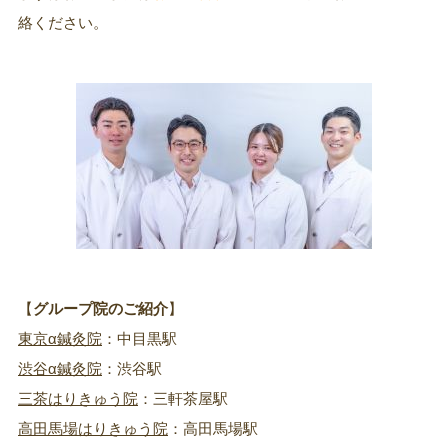
絡ください。
【
グループ院のご紹介
】
東京α鍼灸院
：中目黒駅
渋谷α鍼灸院
：渋谷駅
三茶はりきゅう院
：三軒茶屋駅
高田馬場はりきゅう院
：高田馬場駅