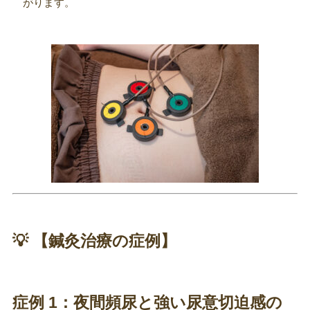
がります。
💡 【鍼灸治療の症例】
症例 1：
夜間頻尿と強い尿意切迫感の