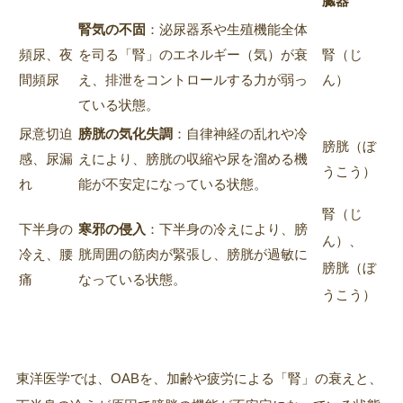
臓器
腎気の不固
：泌尿器系や生殖機能全体
頻尿、夜
を司る「腎」のエネルギー（気）が衰
腎（じ
間頻尿
え、排泄をコントロールする力が弱っ
ん）
ている状態。
尿意切迫
膀胱の気化失調
：自律神経の乱れや冷
膀胱（ぼ
感、尿漏
えにより、膀胱の収縮や尿を溜める機
うこう）
れ
能が不安定になっている状態。
腎（じ
下半身の
寒邪の侵入
：下半身の冷えにより、膀
ん）、
冷え、腰
胱周囲の筋肉が緊張し、膀胱が過敏に
膀胱（ぼ
痛
なっている状態。
うこう）
東洋医学では、OABを、加齢や疲労による「腎」の衰えと、