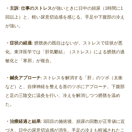
・主訴
:
仕事のストレス
が強いときに日中の頻尿（1時間に1
回以上）と、軽い尿意切迫感を感じる。手足や下腹部の冷え
が強い。
・症状の経過
: 膀胱炎の既往はないが、ストレスで症状が悪
化。東洋医学では「肝気鬱結」（ストレス）による膀胱の過
敏化と「寒邪」が複合。
・鍼灸アプローチ
: ストレスを解消する「肝」のツボ（太衝
など）と、自律神経を整える首のツボにアプローチ。下腹部
と足の三陰交に温灸を行い、冷えを解消しつつ膀胱を温め
た。
・治療経過と結果
: 3回目の施術後、頻尿の回数が正常値に近
づき、日中の尿意切迫感が消失。手足の冷えも軽減されたこ