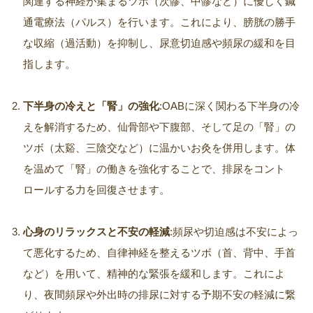
関連する神経が集まるツボ（次髎、中髎など）に優しく鍼
通電療法（パルス）を行います。これにより、膀胱の勝手
な収縮（過活動）を抑制し、尿意切迫感や頻尿の緩和を目
指します。
下半身の冷えと「腎」の強化
:OABに深く関わる下半身の冷
えを解消するため、仙骨部や下腹部、そして足の「腎」の
ツボ（太谿、三陰交など）に温かいお灸を併用します。体
を温めて「腎」の働きを強化することで、排尿をコント
ロールする力を回復させます。
心身のリラックスと不安の軽減
:頻尿や切迫感は不安によっ
て悪化するため、自律神経を整えるツボ（首、背中、手首
など）を用いて、精神的な緊張を緩和します。これによ
り、夜間頻尿や外出時の排尿に対する予期不安の軽減に繋