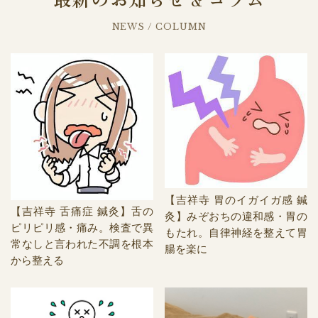
&
NEWS / COLUMN
【吉祥寺 胃のイガイガ感 鍼
【吉祥寺 舌痛症 鍼灸】舌の
灸】みぞおちの違和感・胃の
ピリピリ感・痛み。検査で異
もたれ。自律神経を整えて胃
常なしと言われた不調を根本
腸を楽に
から整える