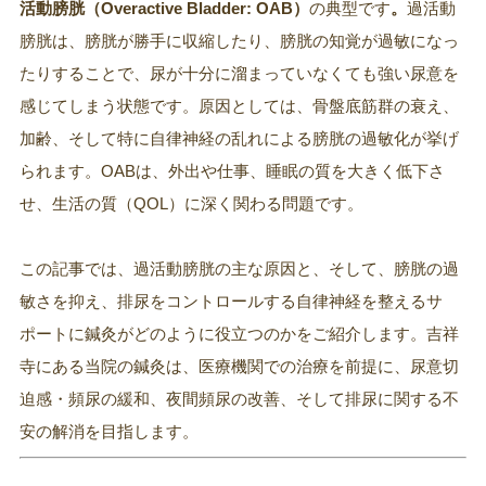
活動膀胱（Overactive Bladder: OAB）
の典型です
。
過活動
膀胱は、膀胱が勝手に収縮したり、膀胱の知覚が過敏になっ
たりすることで、尿が十分に溜まっていなくても強い尿意を
感じてしまう状態です。原因としては、骨盤底筋群の衰え、
加齢、そして特に自律神経の乱れによる膀胱の過敏化が挙げ
られます。OABは、外出や仕事、睡眠の質を大きく低下さ
せ、生活の質（QOL）に深く関わる問題です。
この記事では、過活動膀胱の主な原因と、そして、膀胱の過
敏さを抑え、排尿をコントロールする自律神経を整えるサ
ポートに鍼灸がどのように役立つのかをご紹介します。吉祥
寺にある当院の鍼灸は、医療機関での治療を前提に、尿意切
迫感・頻尿の緩和、夜間頻尿の改善、そして排尿に関する不
安の解消を目指します。