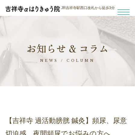
JR吉祥寺駅西口改札から徒歩3分
お知らせ & コラム
NEWS / COLUMN
【吉祥寺 過活動膀胱 鍼灸】頻尿、尿意
切迫感、夜間頻尿でお悩みの方へ