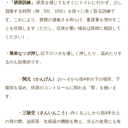
・「膀胱訓練」
:尿意を感じてもすぐにトイレに行かず、少し
我慢する時間（例：5分、10分）を徐々に長く取る訓練で
す。これにより、膀胱の過敏さを和らげ、蓄尿量を増やすこ
とを目指します（ただし、症状が重い場合は医師に相談して
ください）。
・簡単なツボ押し
:以下のツボを優しく押したり、温めたりす
るのも効果的です。
・関元（かんげん）
:おへそから指4本分下の場所。下
腹部を温め、排尿のコントロールに関わる「腎」を補いま
す。
・三陰交（さんいんこう）
:内くるぶしから指4本分上
の骨の際。泌尿器・生殖器の機能を整え、冷えの改善にも有