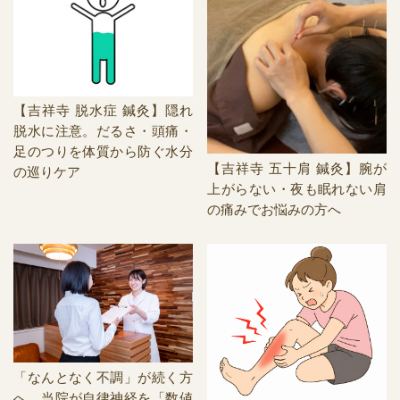
【吉祥寺 脱水症 鍼灸】隠れ
脱水に注意。だるさ・頭痛・
足のつりを体質から防ぐ水分
【吉祥寺 五十肩 鍼灸】腕が
の巡りケア
上がらない・夜も眠れない肩
の痛みでお悩みの方へ
「なんとなく不調」が続く方
へ。当院が自律神経を「数値