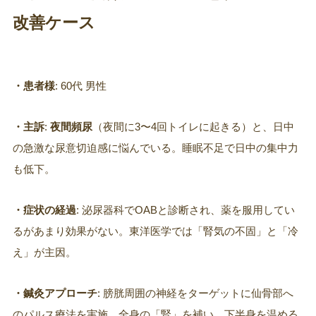
改善ケース
・患者様
: 60代 男性
・主訴
:
夜間頻尿
（夜間に3〜4回トイレに起きる）と、日中
の急激な尿意切迫感に悩んでいる。睡眠不足で日中の集中力
も低下。
・症状の経過
: 泌尿器科でOABと診断され、薬を服用してい
るがあまり効果がない。東洋医学では「腎気の不固」と「冷
え」が主因。
・鍼灸アプローチ
: 膀胱周囲の神経をターゲットに仙骨部へ
のパルス療法を実施。全身の「腎」を補い、下半身を温める